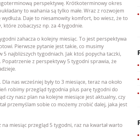
ugoterminową perspektywę. Krótkoterminowy okres
 poukładany to wahania są tylko małe. Wraz z rozwojem
 wydłuża. Daje to niesamowity komfort, bo wiesz, że to
, które zobaczysz np. za 4 tygodnie.
ygodni zahacza o kolejny miesiąc. To jest perspektywa
otowi. Pierwsze pytanie jest takie, co musimy
5 najbliższych tygodniach. Jak ktoś popycha taczki,
e. Popatrzenie z perspektywy 5 tygodni sprawia, że
dzieje.
la nas wcześniej były to 3 miesiące, teraz na około
zień robimy przegląd tygodnia plus parę tygodni do
ąd czy nasz plan na kolejne miesiące jest aktualny, czy
rtał przemyślam sobie co możemy zrobić dalej, jaka jest
 na miesiąc przegląd 5 tygodni, raz na kwartał warto