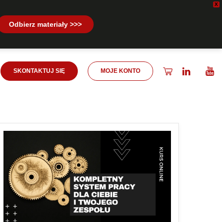
X
Odbierz materiały >>>
SKONTAKTUJ SIĘ
MOJE KONTO