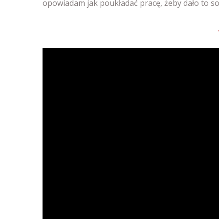
opowiadam jak poukładać pracę, żeby dało to so