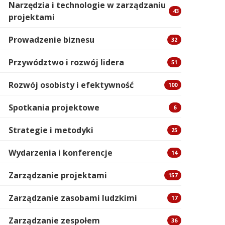
Narzędzia i technologie w zarządzaniu
43
projektami
Prowadzenie biznesu
32
Przywództwo i rozwój lidera
51
Rozwój osobisty i efektywność
100
Spotkania projektowe
6
Strategie i metodyki
25
Wydarzenia i konferencje
14
Zarządzanie projektami
157
Zarządzanie zasobami ludzkimi
17
Zarządzanie zespołem
36