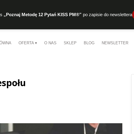
rs
„Poznaj Metodę 12 Pytań KISS PM®”
po zapisie do newslettera
ŁÓWNA
OFERTA
O NAS
SKLEP
BLOG
NEWSLETTER
espołu