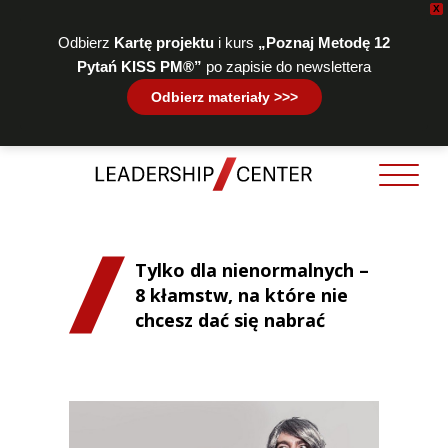
X
Odbierz
Kartę projektu
i kurs
„Poznaj Metodę 12
Pytań KISS PM®”
po zapisie do newslettera
Odbierz materiały >>>
Tylko dla nienormalnych –
8 kłamstw, na które nie
chcesz dać się nabrać