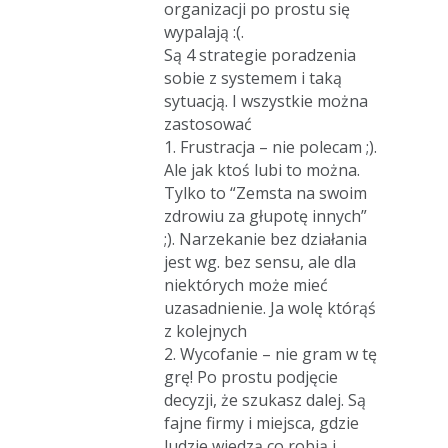
organizacji po prostu się
wypalają :(.
Są 4 strategie poradzenia
sobie z systemem i taką
sytuacją. I wszystkie można
zastosować
1. Frustracja – nie polecam ;).
Ale jak ktoś lubi to można.
Tylko to “Zemsta na swoim
zdrowiu za głupotę innych”
;). Narzekanie bez działania
jest wg. bez sensu, ale dla
niektórych może mieć
uzasadnienie. Ja wolę którąś
z kolejnych
2. Wycofanie – nie gram w tę
grę! Po prostu podjęcie
decyzji, że szukasz dalej. Są
fajne firmy i miejsca, gdzie
ludzie wiedzą co robią i