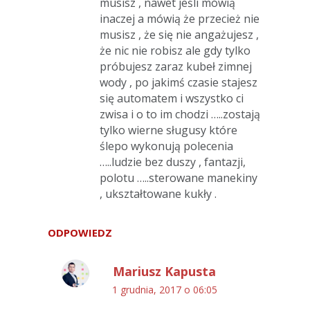
musisz , nawet jeśli mówią
inaczej a mówią że przecież nie
musisz , że się nie angażujesz ,
że nic nie robisz ale gdy tylko
próbujesz zaraz kubeł zimnej
wody , po jakimś czasie stajesz
się automatem i wszystko ci
zwisa i o to im chodzi …..zostają
tylko wierne sługusy które
ślepo wykonują polecenia
…..ludzie bez duszy , fantazji,
polotu …..sterowane manekiny
, ukształtowane kukły .
ODPOWIEDZ
Mariusz Kapusta
1 grudnia, 2017 o 06:05