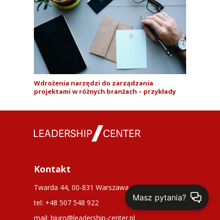
Wdrożenia narzędzi do zarządzania
projektami w różnych branżach – przykłady
Kontakt
Twarda 44, 00-831 Warszawa
Masz pytania?
tel: +48 507 548 922
mail: biuro@leadership-center.pl