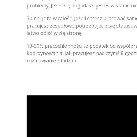
problemy. Jeżeli się dogadasz, jesteś w stanie n
Spinając to w całość. Jeżeli chcesz pracować samo
pracujesz zespołowo potrzebujecie się statuso
łatwo pójść w złą stronę.
10-30% pracochłonności to podatek od współpra
koordynowania. Jak pracujesz nad czymś 8 godzin
rozmawianie z ludźmi.