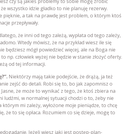
iesz czy są jakieś problemy to sobie mogę zrobić
 że wszystko idzie gładko to nie planuję rezerwy.
e pięknie, a tak na prawdę jest problem, o którym ktoś
macje przepływały.
dlatego, że inni od tego zależą, wypłata od tego zależy,
adomo. Wtedy mówisz, że na przykład wiesz ile się
ie będziesz mógł powiedzieć więcej, ale na Boga nie
to np. człowiek wyżej nie będzie w stanie złożyć oferty.
eżą od tej informacji.
?”.
Niektórzy mają takie podejście, że drążą, ja też
anie zejść do detali. Robi się to, bo jak zapomnisz o
. Jasne, że może to wynikać z tego, że ktoś zbiera na
 ludźmi, w normalnej sytuacji chodzi o to, żeby nie
a którym mi zależy, wyłożone moje pieniądze, to chcę
ę, że to się opłaca. Rozumiem co się dzieje, mogę to
dogadanie. Jeżeli wiesz jaki jest postęp-plan-