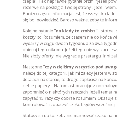
czepia”. Tak naprawdę pytanie brzmi “jeżeli pow
rezerwę na poślizg z Twojej strony”. Jeżeli wiem,
Bardzo często informacja jest, że wszystko ładni
się boi powiedzieć. Bardzo ważne, żeby te infor
Kolejne pytanie
“na kiedy to zrobisz”.
Istotne, 
koszty itd. Rozumiem, że czasem nie do końca wi
wydarzy w ciągu dwóch tygodni, a za dwa tygodn
obiecuj tego nikomu. Jeżeli tego nie wyszacujesz 
Nie złoży oferty, nie wygracie przetargu. Inni zal
Następne
“czy wzięliśmy wszystko pod uwagę
należę do tej kategorii. Jak mi zależy jestem w st
detalach na starcie, to drogo zapłacisz na końcu
ciebie papiery… Natomiast pracując z normalnymi
zapomnieć o niektórych rzeczach. Jeżeli temat n
zapytać 15 razy czy dobrze rozumiem. Okazuje si
kontrolować i zobaczyć część błędów wcześniej.
Statusy są po to, żeby nie marnować czasu na nie