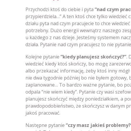
Przychodzi ktoś do ciebie i pyta
“nad czym prac
przypierdziela…” A ten ktoś chce tylko wiedzieć 
działu pyta nad czym pracujecie to chce wiedzieć
potrzebny. Dużo energii wewnątrz naszego zespo
u każdego z nas dzieje. Jesteśmy systemem naczy
działa. Pytanie nad czym pracujesz to nie pytani
Kolejne pytanie
“kiedy planujesz skończyć?”
. 
wiedzieć kiedy ktoś skończy, bo mogę zarezerw
albo przekazać informację, żeby ktoś inny mógł 
nie dwa tygodnie później bo nie byłem gotowy, 
zaplanowane… To bardzo ważne pytanie, bo pozw
odpala “nie wiem kiedy”. Pytanie czy wasi szefowi
planujesz skończyć między poniedziałkiem, a poni
prawdopodobieństwo, że skończysz w danym przed
jakoś pracować.
Następne pytanie
“czy masz jakieś problemy?