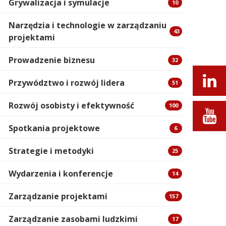
Grywalizacja i symulacje
10
Narzędzia i technologie w zarządzaniu
43
projektami
Prowadzenie biznesu
32
Przywództwo i rozwój lidera
51
Rozwój osobisty i efektywność
100
Spotkania projektowe
6
Strategie i metodyki
25
Wydarzenia i konferencje
14
Zarządzanie projektami
157
Zarządzanie zasobami ludzkimi
17