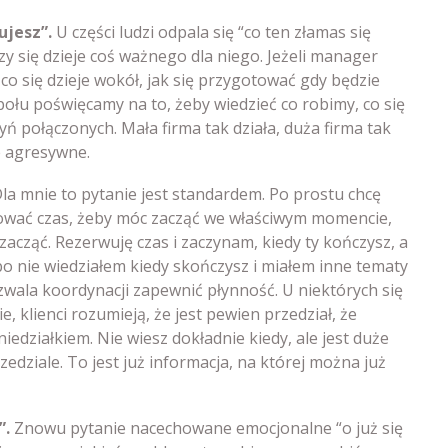
ujesz”.
U części ludzi odpala się “co ten złamas się
czy się dzieje coś ważnego dla niego. Jeżeli manager
 co się dzieje wokół, jak się przygotować gdy będzie
łu poświęcamy na to, żeby wiedzieć co robimy, co się
ń połączonych. Mała firma tak działa, duża firma tak
e agresywne.
Dla mnie to pytanie jest standardem. Po prostu chcę
ować czas, żeby móc zacząć we właściwym momencie,
zacząć. Rezerwuję czas i zaczynam, kiedy ty kończysz, a
bo nie wiedziałem kiedy skończysz i miałem inne tematy
ala koordynacji zapewnić płynność. U niektórych się
e, klienci rozumieją, że jest pewien przedział, że
edziałkiem. Nie wiesz dokładnie kiedy, ale jest duże
ziale. To jest już informacja, na której można już
”.
Znowu pytanie nacechowane emocjonalne “o już się