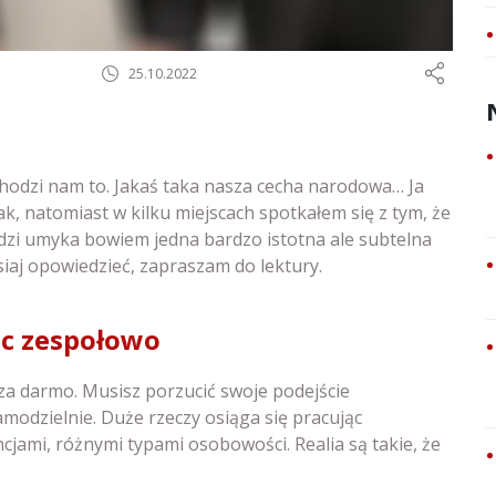
25.10.2022
hodzi nam to. Jakaś taka nasza cecha narodowa… Ja
e tak, natomiast w kilku miejscach spotkałem się z tym, że
udzi umyka bowiem jedna bardzo istotna ale subtelna
isiaj opowiedzieć, zapraszam do lektury.
ąc zespołowo
 za darmo. Musisz porzucić swoje podejście
samodzielnie. Duże rzeczy osiąga się pracując
jami, różnymi typami osobowości. Realia są takie, że