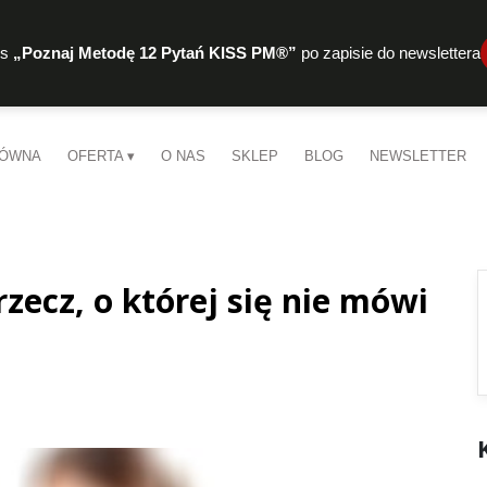
rs
„Poznaj Metodę 12 Pytań KISS PM®”
po zapisie do newslettera
ŁÓWNA
OFERTA
O NAS
SKLEP
BLOG
NEWSLETTER
zecz, o której się nie mówi