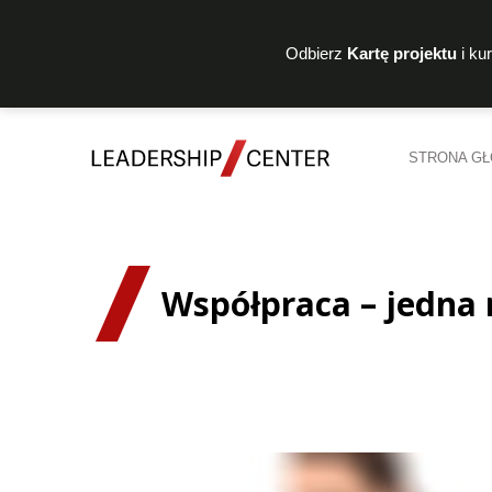
Odbierz
Kartę projektu
i ku
STRONA G
Współpraca – jedna r