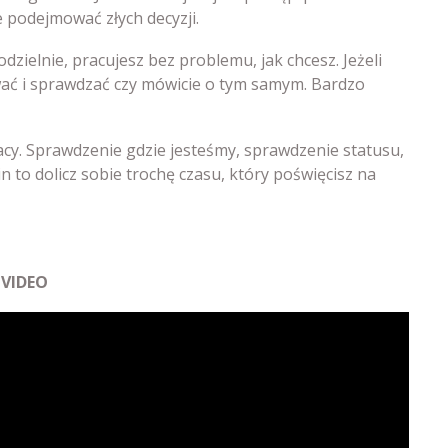
ie podejmować złych decyzji.
dzielnie, pracujesz bez problemu, jak chcesz. Jeżeli
wać i sprawdzać czy mówicie o tym samym. Bardzo
cy. Sprawdzenie gdzie jesteśmy, sprawdzenie statusu,
 to dolicz sobie trochę czasu, który poświęcisz na
VIDEO