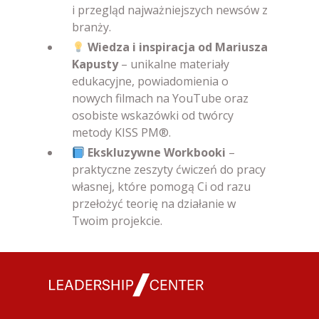
i przegląd najważniejszych newsów z
branży.
Wiedza i inspiracja od Mariusza
Kapusty
– unikalne materiały
edukacyjne, powiadomienia o
nowych filmach na YouTube oraz
osobiste wskazówki od twórcy
metody KISS PM®.
Ekskluzywne Workbooki
–
praktyczne zeszyty ćwiczeń do pracy
własnej, które pomogą Ci od razu
przełożyć teorię na działanie w
Twoim projekcie.