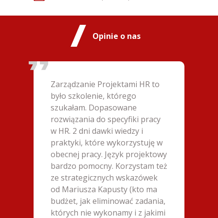
Opinie o nas
Zarządzanie Projektami HR to
było szkolenie, którego
szukałam. Dopasowane
rozwiązania do specyfiki pracy
w HR. 2 dni dawki wiedzy i
praktyki, które wykorzystuję w
obecnej pracy. Język projektowy
bardzo pomocny. Korzystam też
ze strategicznych wskazówek
od Mariusza Kapusty (kto ma
budżet, jak eliminować zadania,
których nie wykonamy i z jakimi