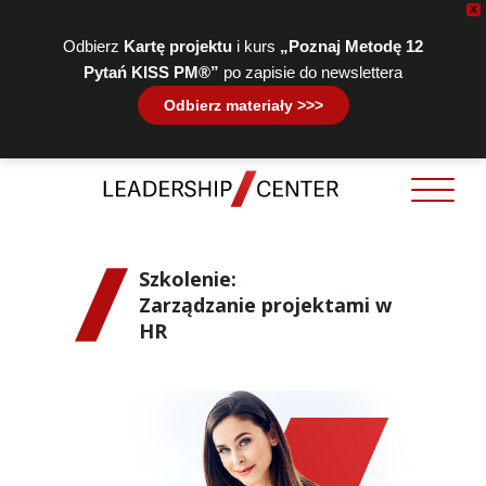
X
Odbierz
Kartę projektu
i kurs
„Poznaj Metodę 12
Pytań KISS PM®”
po zapisie do newslettera
Odbierz materiały >>>
Szkolenie:
Zarządzanie projektami w
HR