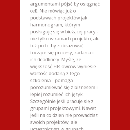
argumentami pójść by osiągnąć
cel). Nie mówiąc już o
podstawach projektów jak
harmonogram, którym
posługuję się w bieżącej pracy -
nie tylko w ramach projektu, ale
też po to by zobrazować
toczące się procesy, zadania i
ich deadline'y. Myślę, że
większość HR-owców wyniesie
wartość dodaną z tego
o.o.
szkolenia - pomaga
porozumiewać się z biznesem i
lepiej rozumieć ich język.
Sy
Szczególnie jeśli pracuje się z
Man
grupami projektowymi. Nawet
jeśli na co dzień nie prowadzisz
swoich projektów, ale
uczestniczysz w grupach