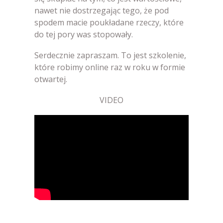
nawet nie dostrzegając tego, że pod
spodem macie poukładane rzeczy, które
do tej pory was stopowały.
Serdecznie zapraszam. To jest szkolenie,
które robimy online raz w roku w formie
otwartej.
VIDEO