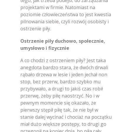
tego, jak trzeba podejść do zarządzania
projektami w firmie. Natomiast na
poziomie człowieczeństwa to jest kwestia
pilnowania siebie, czyli rozwój osobisty i
ostrzenie piły.
Ostrzenie piły duchowo, społecznie,
umysłowo i fizycznie
A co chodzi z ostrzeniem piły? Jest taka
anegdota bardzo stara, że dwóch drwali
rąbało drzewa w lesie i jeden jechał non
stop, bez przerw, bardzo szybko mu
przybywało, a drugi to jakiś czas robił
przerwę, żeby piłę naostrzyć. No i w
pewnym momencie się okazało, że
pierwszy stępił piłę tak, że nie był w
stanie dalej wycinać i chociaż na początku
miał dużo większe postępy, to drugi go
przegonił na koniec dnia, bo piła cały