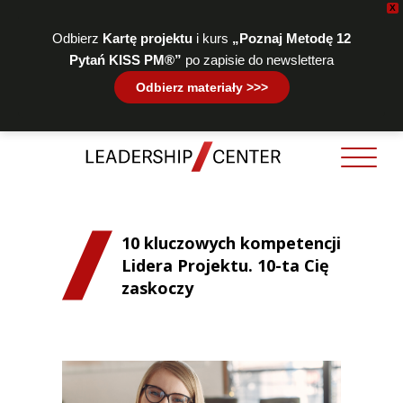
X
Odbierz
Kartę projektu
i kurs
„Poznaj Metodę 12
Pytań KISS PM®”
po zapisie do newslettera
Odbierz materiały >>>
10 kluczowych kompetencji
Lidera Projektu. 10-ta Cię
zaskoczy