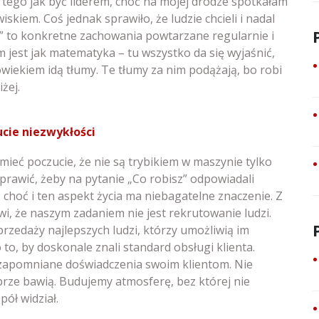
ył tego jak być liderem, choć na mojej drodze spotkałam
skiem. Coś jednak sprawiło, że ludzie chcieli i nadal
ś” to konkretne zachowania powtarzane regularnie i
m jest jak matematyka – tu wszystko da się wyjaśnić,
wiekiem idą tłumy. Te tłumy za nim podążają, bo robi
żej.
cie niezwykłości
 mieć poczucie, że nie są trybikiem w maszynie tylko
prawić, żeby na pytanie „Co robisz” odpowiadali
 choć i ten aspekt życia ma niebagatelne znaczenie. Z
 że naszym zadaniem nie jest rekrutowanie ludzi.
zedaży najlepszych ludzi, którzy umożliwią im
to, by doskonale znali standard obsługi klienta.
niezapomniane doświadczenia swoim klientom. Nie
brze bawią. Budujemy atmosferę, bez której nie
pół widział.