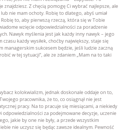
je znajdziesz. Z chęcią pomogę Ci wybrać najlepsze, ale
cę lub nie mam ochoty. Robię to dlatego, abyś umiał
. Robię to, aby pierwszą rzeczą, która się w Tobie
świadome wzięcie odpowiedzialności za poradzenie
nych. Nawyk myślenia jest jak każdy inny nawyk – jego
 czasu każdy wysiłek, choćby największy, staje się
im managerskim sukcesem będzie, jeśli ludzie zaczną
obić w tej sytuacji”, ale ze zdaniem „Mam na to taki
 wybacz kolokwializm, jednak doskonale oddaje on to,
Twojego pracownika, że to, co osiągnął nie jest
ycznej pracy. Na to pracuje się miesiącami, a niekiedy
wi odpowiedzialności za podejmowane decyzje, uczenie
ego, jakie by one nie były, a przede wszystkim
iebie nie uczysz się będąc zawsze idealnym. Pewność