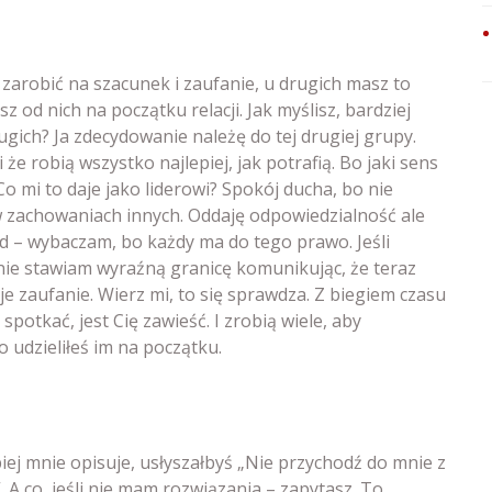
zarobić na szacunek i zaufanie, u drugich masz to
z od nich na początku relacji. Jak myślisz, bardziej
rugich? Ja zdecydowanie należę do tej drugiej grupy.
że robią wszystko najlepiej, jak potrafią. Bo jaki sens
Co mi to daje jako liderowi? Spokój ducha, bo nie
w zachowaniach innych. Oddaję odpowiedzialność ale
ąd – wybaczam, bo każdy ma do tego prawo. Jeśli
ie stawiam wyraźną granicę komunikując, że teraz
 zaufanie. Wierz mi, to się sprawdza. Z biegiem czasu
spotkać, jest Cię zawieść. I zrobią wiele, aby
 udzieliłeś im na początku.
iej mnie opisuje, usłyszałbyś „Nie przychodź do mnie z
A co, jeśli nie mam rozwiązania – zapytasz. To