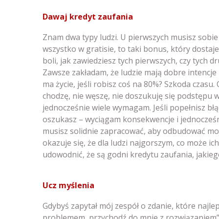
Dawaj kredyt zaufania
Znam dwa typy ludzi. U pierwszych musisz sobie 
wszystko w gratisie, to taki bonus, który dostajes
boli, jak zawiedziesz tych pierwszych, czy tych d
Zawsze zakładam, że ludzie mają dobre intencje i 
ma życie, jeśli robisz coś na 80%? Szkoda czasu. 
chodzę, nie węszę, nie doszukuję się podstępu 
jednocześnie wiele wymagam. Jeśli popełnisz bł
oszukasz – wyciągam konsekwencje i jednocześn
musisz solidnie zapracować, aby odbudować moje
okazuje się, że dla ludzi najgorszym, co może ich 
udowodnić, że są godni kredytu zaufania, jakiego
Ucz myślenia
Gdybyś zapytał mój zespół o zdanie, które najlep
problemem, przychodź do mnie z rozwiązaniem”. 