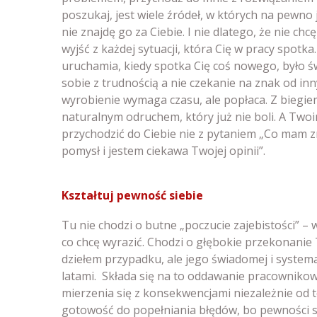
poszukaj, jest wiele źródeł, w których na pewno 
nie znajdę go za Ciebie. I nie dlatego, że nie ch
wyjść z każdej sytuacji, która Cię w pracy spotka
uruchamia, kiedy spotka Cię coś nowego, było 
sobie z trudnością a nie czekanie na znak od in
wyrobienie wymaga czasu, ale popłaca. Z biegiem
naturalnym odruchem, który już nie boli. A Two
przychodzić do Ciebie nie z pytaniem „Co mam zr
pomysł i jestem ciekawa Twojej opinii”.
Kształtuj pewność siebie
Tu nie chodzi o butne „poczucie zajebistości” –
co chcę wyrazić. Chodzi o głębokie przekonanie 
dziełem przypadku, ale jego świadomej i systemat
latami. Składa się na to oddawanie pracowniko
mierzenia się z konsekwencjami niezależnie od t
gotowość do popełniania błędów, bo pewności s