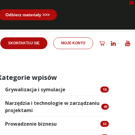
X
Odbierz materiały >>>
SKONTAKTUJ SIĘ
MOJE KONTO
Kategorie wpisów
Grywalizacja i symulacje
10
Narzędzia i technologie w zarządzaniu
43
projektami
Prowadzenie biznesu
32