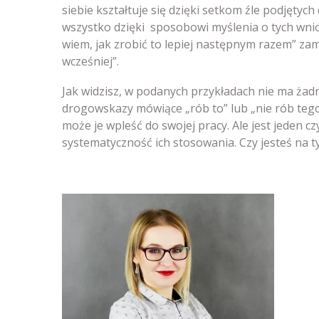
siebie kształtuje się dzięki setkom źle podjętyc
wszystko dzięki sposobowi myślenia o tych wnio
wiem, jak zrobić to lepiej następnym razem” za
wcześniej”.
Jak widzisz, w podanych przykładach nie ma żad
drogowskazy mówiące „rób to” lub „nie rób tego”
może je wpleść do swojej pracy. Ale jest jeden c
systematyczność ich stosowania. Czy jesteś na ty