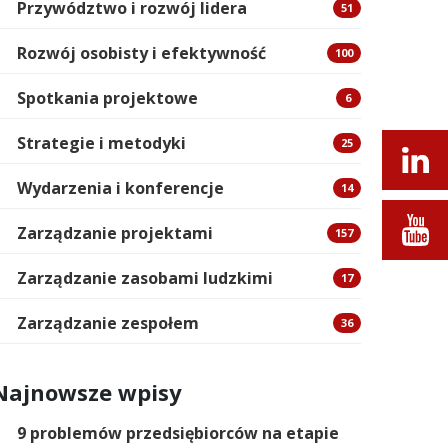
Przywództwo i rozwój lidera
51
Rozwój osobisty i efektywność
100
Spotkania projektowe
6
Strategie i metodyki
25
Wydarzenia i konferencje
14
Zarządzanie projektami
157
Zarządzanie zasobami ludzkimi
17
Zarządzanie zespołem
36
Najnowsze wpisy
9 problemów przedsiębiorców na etapie