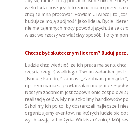
aby się nimi z Tobą podzielić. Mnie nikt nie ucz
wielu ludzi noszących to zacne miano przed nazwi
chcą ze mną pracować. Powiem Ci więcej, to „co
budujące moją spójność jako lidera. Bycie lidere
nie ma tajemnych mocy powodujących, że za czło
właściwe rzeczy we właściwy sposób. I o tym poni
Chcesz być skutecznym liderem? Buduj poczu
Ludzie chcą wiedzieć, że ich praca ma sens, chcą
częścią czegoś wielkiego. Twoim zadaniem jest s
„Buduję katedrę!” zamiast „Zarabiam pieniądze”,
uporem maniaka powtarzałam mojemu zespołowi,
Naszym zadaniem jest zapewnienie zespołowi spr
realizację celów. My nie szkolimy handlowców po 
Szkolimy ich po to, by dostarczali najlepsze i 
organizujemy eventów, na których ludzie się do
wyobrażają sobie życia. Widzisz różnicę? Mój zes