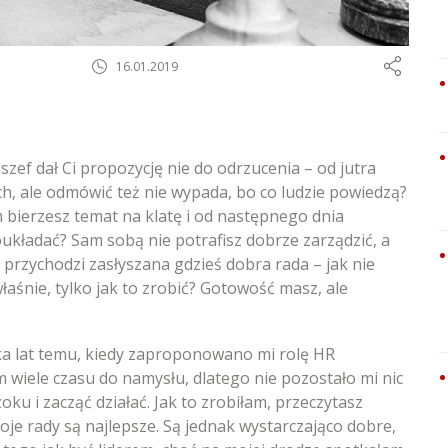
16.01.2019
j szef dał Ci propozycję nie do odrzucenia – od jutra
ach, ale odmówić też nie wypada, bo co ludzie powiedzą?
 bierzesz temat na klatę i od następnego dnia
układać? Sam sobą nie potrafisz dobrze zarządzić, a
 przychodzi zasłyszana gdzieś dobra rada – jak nie
właśnie, tylko jak to zrobić? Gotowość masz, ale
ka lat temu, kiedy zaproponowano mi rolę HR
 wiele czasu do namysłu, dlatego nie pozostało mi nic
ku i zacząć działać. Jak to zrobiłam, przeczytasz
oje rady są najlepsze. Są jednak wystarczająco dobre,