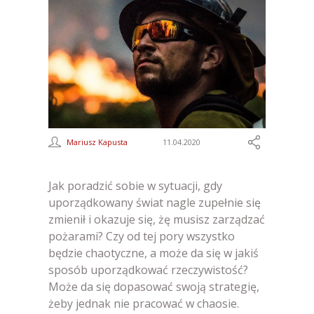
Mariusz Kapusta
11.04.2020
Jak poradzić sobie w sytuacji, gdy
uporządkowany świat nagle zupełnie się
zmienił i okazuje się, żę musisz zarządzać
pożarami? Czy od tej pory wszystko
będzie chaotyczne, a może da się w jakiś
sposób uporządkować rzeczywistość?
Może da się dopasować swoją strategię,
żeby jednak nie pracować w chaosie.