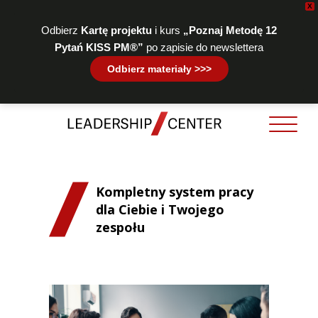
X
Odbierz
Kartę projektu
i kurs
„Poznaj Metodę 12
Pytań KISS PM®”
po zapisie do newslettera
Odbierz materiały >>>
Kompletny system pracy
dla Ciebie i Twojego
zespołu