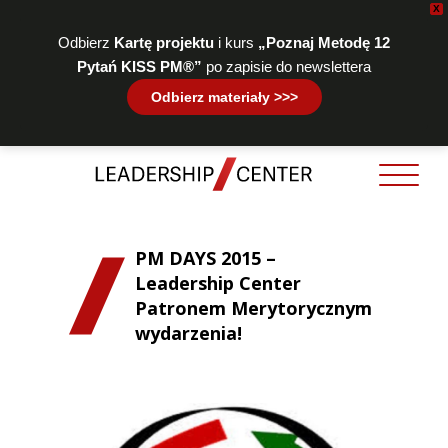
X
Odbierz
Kartę projektu
i kurs
„Poznaj Metodę 12
Pytań KISS PM®”
po zapisie do newslettera
Odbierz materiały >>>
PM DAYS 2015 –
Leadership Center
Patronem Merytorycznym
wydarzenia!