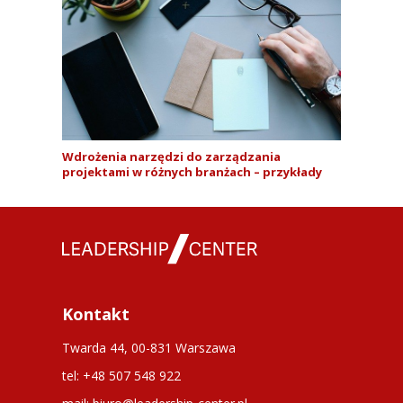
Wdrożenia narzędzi do zarządzania
projektami w różnych branżach – przykłady
Kontakt
Twarda 44, 00-831 Warszawa
tel: +48 507 548 922