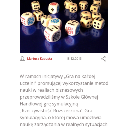
Mariusz Kapusta
18.12.2013
W ramach inicjatywy „Gra na każdej
uczelni” promującej wykorzystanie metod
nauki w realiach biznesowych
przeprowadziliśmy w Szkole Głównej
Handlowej grę symulacyjną
„Rzeczywistość Rozszerzona”. Gra
symulacyjna, o której mowa umożliwia
naukę zarządzania w realnych sytuacjach