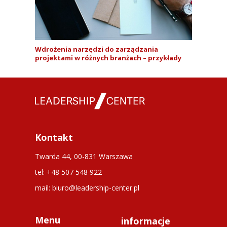
Wdrożenia narzędzi do zarządzania
projektami w różnych branżach – przykłady
Kontakt
Twarda 44, 00-831 Warszawa
tel: +48 507 548 922
mail: biuro@leadership-center.pl
Menu
informacje