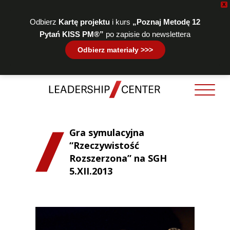
X
Odbierz
Kartę projektu
i kurs
„Poznaj Metodę 12
Pytań KISS PM®”
po zapisie do newslettera
Odbierz materiały >>>
Gra symulacyjna
“Rzeczywistość
Rozszerzona” na SGH
5.XII.2013