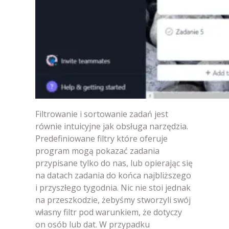
Filtrowanie i sortowanie zadań jest
równie intuicyjne jak obsługa narzędzia.
Predefiniowane filtry które oferuje
program mogą pokazać zadania
przypisane tylko do nas, lub opierając się
na datach zadania do końca najbliższego
i przyszłego tygodnia. Nic nie stoi jednak
na przeszkodzie, żebyśmy stworzyli swój
własny filtr pod warunkiem, że dotyczy
on osób lub dat. W przypadku