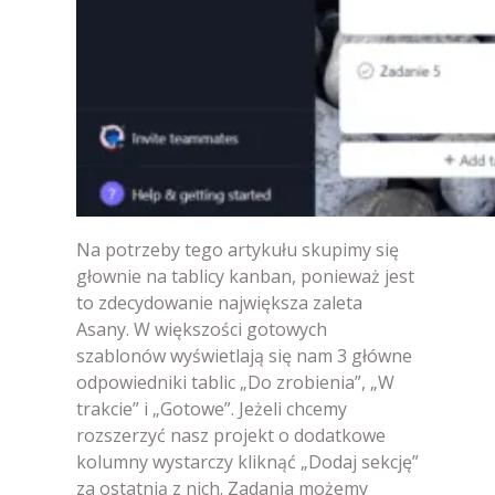
Na potrzeby tego artykułu skupimy się
głownie na tablicy kanban, ponieważ jest
to zdecydowanie największa zaleta
Asany. W większości gotowych
szablonów wyświetlają się nam 3 główne
odpowiedniki tablic „Do zrobienia”, „W
trakcie” i „Gotowe”. Jeżeli chcemy
rozszerzyć nasz projekt o dodatkowe
kolumny wystarczy kliknąć „Dodaj sekcję”
za ostatnią z nich. Zadania możemy