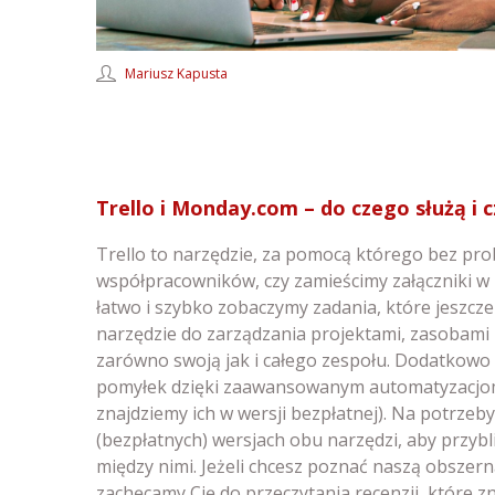
Mariusz Kapusta
Trello i Monday.com – do czego służą i 
Trello to narzędzie, za pomocą którego bez pr
współpracowników, czy zamieścimy załączniki w 
łatwo i szybko zobaczymy zadania, które jeszcze
narzędzie do zarządzania projektami, zasobami
zarówno swoją jak i całego zespołu. Dodatkow
pomyłek dzięki zaawansowanym automatyzacjom,
znajdziemy ich w wersji bezpłatnej). Na potrze
(bezpłatnych) wersjach obu narzędzi, aby przybl
między nimi. Jeżeli chcesz poznać naszą obszern
zachęcamy Cię do przeczytania recenzji, które zna