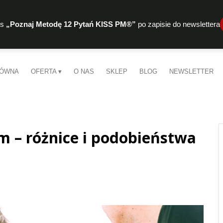
rs
„Poznaj Metodę 12 Pytań KISS PM®”
po zapisie do newslettera
ŁÓWNA
OFERTA
O NAS
SKLEP
BLOG
NEWSLETTER
m – różnice i podobieństwa