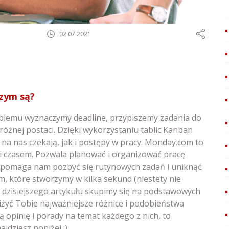
02.07.2021
czym są?
oblemu wyznaczymy deadline, przypiszemy zadania do
różnej postaci. Dzięki wykorzystaniu tablic Kanban
 na nas czekają, jak i postępy w pracy. Monday.com to
 i czasem. Pozwala planować i organizować pracę
o pomaga nam pozbyć się rutynowych zadań i uniknąć
 które stworzymy w kilka sekund (niestety nie
by dzisiejszego artykułu skupimy się na podstawowych
iżyć Tobie najważniejsze różnice i podobieństwa
ą opinię i porady na temat każdego z nich, to
jdziesz poniżej ;)