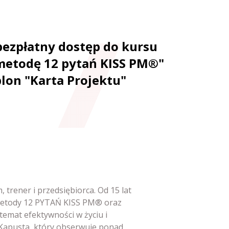
bezpłatny dostęp do kursu
metodę 12 pytań KISS PM®"
blon "Karta Projektu"
trener i przedsiębiorca. Od 15 lat
 Metody 12 PYTAŃ KISS PM® oraz
temat efektywności w życiu i
 Kapusta, który obserwuje ponad