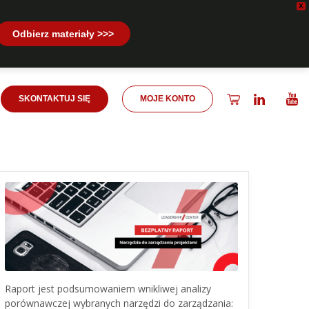
X
Odbierz materiały >>>
SKONTAKTUJ SIĘ
MOJE KONTO
Raport jest podsumowaniem wnikliwej analizy
porównawczej wybranych narzędzi do zarządzania: