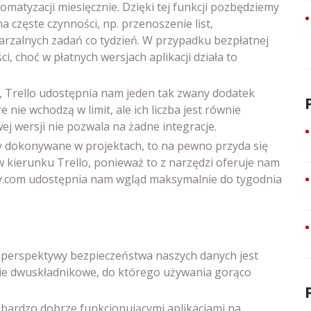
matyzacji miesięcznie. Dzięki tej funkcji pozbędziemy
a częste czynności, np. przenoszenie list,
arzalnych zadań co tydzień. W przypadku bezpłatnej
, choć w płatnych wersjach aplikacji działa to
i, Trello udostępnia nam jeden tak zwany dodatek
nie wchodzą w limit, ale ich liczba jest równie
j wersji nie pozwala na żadne integracje.
any dokonywane w projektach, to na pewno przyda się
w kierunku Trello, ponieważ to z narzędzi oferuje nam
y.com udostępnia nam wgląd maksymalnie do tygodnia
 perspektywy bezpieczeństwa naszych danych jest
anie dwuskładnikowe, do którego używania gorąco
bardzo dobrze funkcjonującymi aplikacjami na