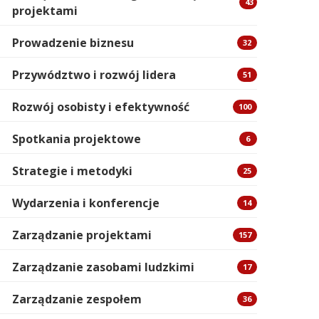
43
projektami
Prowadzenie biznesu
32
Przywództwo i rozwój lidera
51
Rozwój osobisty i efektywność
100
Spotkania projektowe
6
Strategie i metodyki
25
Wydarzenia i konferencje
14
Zarządzanie projektami
157
Zarządzanie zasobami ludzkimi
17
Zarządzanie zespołem
36