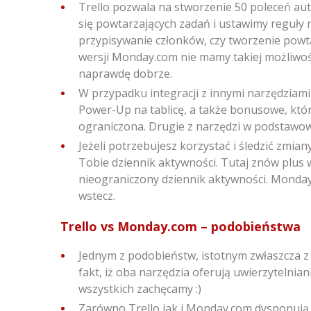
Trello pozwala na stworzenie 50 poleceń auto
się powtarzających zadań i ustawimy reguły n
przypisywanie członków, czy tworzenie powt
wersji Monday.com nie mamy takiej możliwości
naprawdę dobrze.
W przypadku integracji z innymi narzędziam
Power-Up na tablicę, a także bonusowe, które 
ograniczona. Drugie z narzędzi w podstawowe
Jeżeli potrzebujesz korzystać i śledzić zmi
Tobie dziennik aktywności. Tutaj znów plus 
nieograniczony dziennik aktywności. Monda
wstecz.
Trello vs Monday.com – podobieństwa
Jednym z podobieństw, istotnym zwłaszcza z
fakt, iż oba narzędzia oferują uwierzytelni
wszystkich zachęcamy :)
Zarówno Trello jak i Monday.com dysponują 