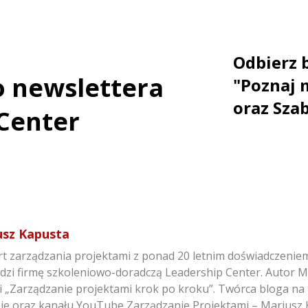
Odbierz 
do newslettera
"Poznaj 
oraz Sza
Center
usz Kapusta
t zarządzania projektami z ponad 20 letnim doświadczeniem, 
dzi firmę szkoleniowo-doradczą Leadership Center. Autor
i „Zarządzanie projektami krok po kroku”. Twórca bloga na 
sie oraz kanału YouTube Zarządzanie Projektami – Mariusz