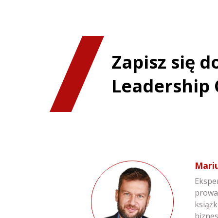
Zapisz się 
Leadership 
Mari
Eksper
prowa
książk
bizne