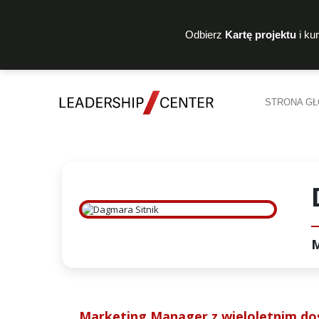
Odbierz
Kartę projektu
i ku
STRONA G
M
Marketing Manager z wieloletnim d