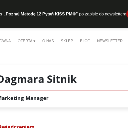
rs
„Poznaj Metodę 12 Pytań KISS PM®”
po zapisie do newslettera
ŁÓWNA
OFERTA
O NAS
SKLEP
BLOG
NEWSLETTER
Dagmara Sitnik
arketing Manager
oświadczeniem