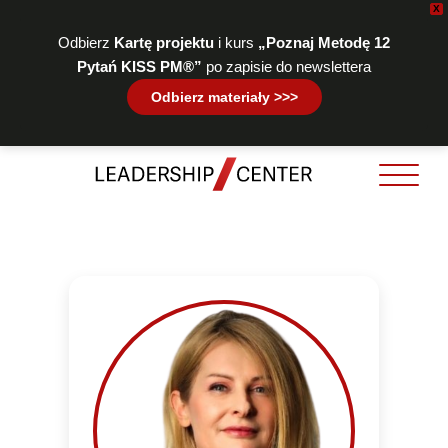
X
Odbierz
Kartę projektu
i kurs
„Poznaj Metodę 12
Pytań KISS PM®”
po zapisie do newslettera
Odbierz materiały >>>