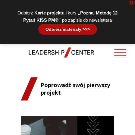
X
Odbierz
Kartę projektu
i kurs
„Poznaj Metodę 12
Pytań KISS PM®”
po zapisie do newslettera
Odbierz materiały >>>
Poprowadź swój pierwszy
projekt