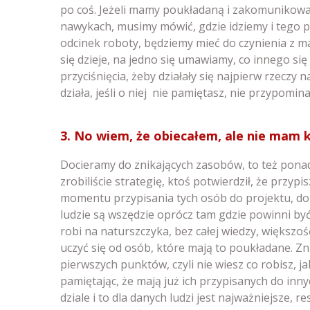
po coś. Jeżeli mamy poukładaną i zakomunikowan
nawykach, musimy mówić, gdzie idziemy i tego pi
odcinek roboty, będziemy mieć do czynienia z ma
się dzieje, na jedno się umawiamy, co innego się 
przyciśnięcia, żeby działały się najpierw rzeczy 
działa, jeśli o niej nie pamiętasz, nie przypomina
3. No wiem, że obiecałem, ale nie mam k
Docieramy do znikających zasobów, to też ponad
zrobiliście strategię, ktoś potwierdził, że przypi
momentu przypisania tych osób do projektu, do 
ludzie są wszędzie oprócz tam gdzie powinni by
robi na naturszczyka, bez całej wiedzy, większość
uczyć się od osób, które mają to poukładane. Zn
pierwszych punktów, czyli nie wiesz co robisz, jak
pamiętając, że mają już ich przypisanych do inn
dziale i to dla danych ludzi jest najważniejsze, 