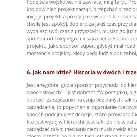
Podejście wojskowe, nie zawracaj mi gitary… Pro
kto powinien projekt zacząć, przepchąć przez org
inicjuje projekt, a później nie wspiera kierowni
chwilę jest spokój, dopiero za jakiś czas przy p
wydajesz swój czas z przyszłości, musisz go już 
sponsor od kolejnego miesiąca będziesz potrze
projektu. Jako sponsor super, gdybyś miał road 
momencie projekty, kiedy będą ludzie potrzebni,
6. Jak nam idzie? Historia w dwóch i trz
Jest anegdota, gdzie sponsor przychodzi do kier
dwóch słowach” -“jest dobrze”. “W porządku, a g
dobrze”. Zarządzanie na czuja bez danych, tak dz
zarządzanie, to popychanie, ogarnianie rzeczyw
sposób podejmujesz decyzje, które prowadzą Cię
kto jest wyżej w hierarchii jest taki, że nie widzi
zarządzać całym mechanizmem musisz widzieć co 
często jest tak, że nie ma tych informacji bo skup