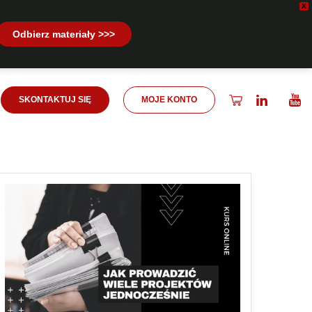
X
Odbierz materiały >>>
SKONTAKTUJ SIĘ
MOJE KONTO