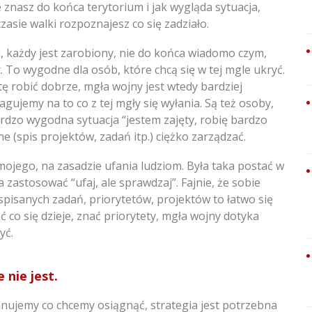
e znasz do końca terytorium i jak wygląda sytuacja,
asie walki rozpoznajesz co się zadziało.
 każdy jest zarobiony, nie do końca wiadomo czym,
. To wygodne dla osób, które chcą się w tej mgle ukryć.
tę robić dobrze, mgła wojny jest wtedy bardziej
gujemy na to co z tej mgły się wyłania. Są też osoby,
ardzo wygodna sytuacja “jestem zajęty, robię bardzo
e (spis projektów, zadań itp.) ciężko zarządzać.
jego, na zasadzie ufania ludziom. Była taka postać w
 zastosować “ufaj, ale sprawdzaj”. Fajnie, że sobie
 spisanych zadań, priorytetów, projektów to łatwo się
 co się dzieje, znać priorytety, mgła wojny dotyka
yć.
 nie jest.
anujemy co chcemy osiągnąć, strategia jest potrzebna