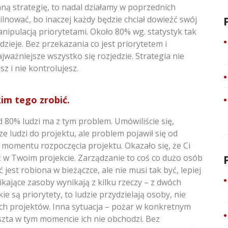
ą strategię, to nadal działamy w poprzednich
lnować, bo inaczej każdy będzie chciał dowieźć swój
nipulacją priorytetami. Około 80% wg. statystyk tak
dzieje. Bez przekazania co jest priorytetem i
najważniejsze wszystko się rozjedzie. Strategia nie
sz i nie kontrolujesz.
im tego zrobić.
 80% ludzi ma z tym problem. Umówiliście się,
sze ludzi do projektu, ale problem pojawił się od
momentu rozpoczęcia projektu. Okazało się, że Ci
ć w Twoim projekcie. Zarządzanie to coś co dużo osób
 jest robiona w bieżączce, ale nie musi tak być, lepiej
ikające zasoby wynikają z kilku rzeczy – z dwóch
ie są priorytety, to ludzie przydzielają osoby, nie
ych projektów. Inna sytuacja – pożar w konkretnym
reszta w tym momencie ich nie obchodzi. Bez