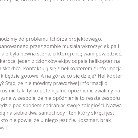
chodzimy do problemu tchórza projektowego.
 opanowanego przez zombie musiała wkroczyć ekipa i
, ale była pewna scena, o której chcę wam powiedzieć.
skarbca, jeden z członków ekipy odpala helikopter na
 skarbca, kontaktują się z helikopterem z informacją,
k będzie gotowe. A na górze co się dzieje? Helikopter
wy? Stąd, że nie mówimy prawdziwej informacji o
 coś nie tak, tylko potencjalne opóźnienie zwalimy na
rzyzna w zespole, że ma opóźnienie to reszta zespołu
ędzie pod spodem nadrabiać swoje zaległości. Nazwa
dą na siebie dwa samochody i ten który skręci jest
to nie powie, że u niego jest źle. Koszmar, brak
wać.