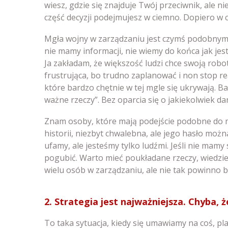
wiesz, gdzie się znajduje Twój przeciwnik, ale ni
część decyzji podejmujesz w ciemno. Dopiero w cz
Mgła wojny w zarządzaniu jest czymś podobnym,
nie mamy informacji, nie wiemy do końca jak jest
Ja zakładam, że większość ludzi chce swoją robo
frustrująca, bo trudno zaplanować i non stop rea
które bardzo chętnie w tej mgle się ukrywają. B
ważne rzeczy”. Bez oparcia się o jakiekolwiek dan
Znam osoby, które mają podejście podobne do mo
historii, niezbyt chwalebna, ale jego hasło można
ufamy, ale jesteśmy tylko ludźmi. Jeśli nie mamy
pogubić. Warto mieć poukładane rzeczy, wiedzieć
wielu osób w zarządzaniu, ale nie tak powinno b
2. Strategia jest najważniejsza. Chyba, że
To taka sytuacja, kiedy się umawiamy na coś, pl