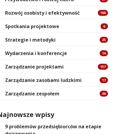
Rozwój osobisty i efektywność
100
Spotkania projektowe
6
Strategie i metodyki
25
Wydarzenia i konferencje
14
Zarządzanie projektami
157
Zarządzanie zasobami ludzkimi
17
Zarządzanie zespołem
36
Najnowsze wpisy
9 problemów przedsiębiorców na etapie
dojrzewania