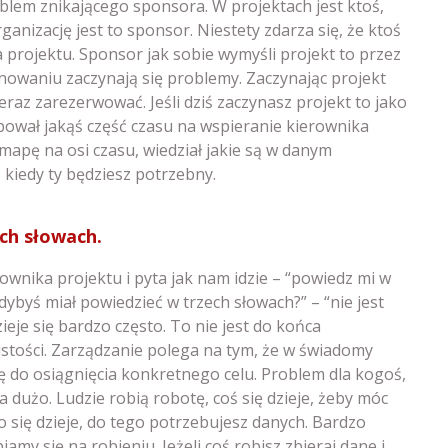
blem znikającego sponsora. W projektach jest ktoś,
anizację jest to sponsor. Niestety zdarza się, że ktoś
ka projektu. Sponsor jak sobie wymyśli projekt to przez
lanowaniu zaczynają się problemy. Zaczynając projekt
teraz zarezerwować. Jeśli dziś zaczynasz projekt to jako
bował jakąś część czasu na wspieranie kierownika
mapę na osi czasu, wiedział jakie są w danym
 kiedy ty będziesz potrzebny.
ech słowach.
ownika projektu i pyta jak nam idzie – “powiedz mi w
dybyś miał powiedzieć w trzech słowach?” – “nie jest
ieje się bardzo często. To nie jest do końca
istości. Zarządzanie polega na tym, że w świadomy
 do osiągnięcia konkretnego celu. Problem dla kogoś,
 za dużo. Ludzie robią robotę, coś się dzieje, żeby móc
się dzieje, do tego potrzebujesz danych. Bardzo
iamy się na robieniu. Jeżeli coś robisz zbieraj dane i