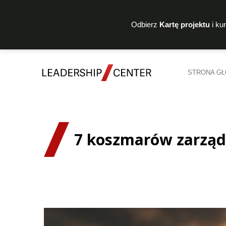
Odbierz
Kartę projektu
i ku
STRONA G
7 koszmarów zarząd