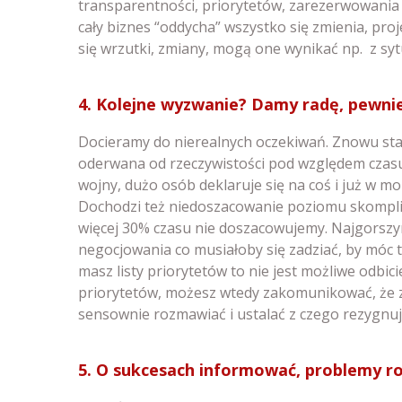
transparentności, priorytetów, zarezerwowania c
cały biznes “oddycha” wszystko się zmienia, proj
się wrzutki, zmiany, mogą one wynikać np. z sy
4. Kolejne wyzwanie? Damy radę, pewnie
Docieramy do nierealnych oczekiwań. Znowu sta
oderwana od rzeczywistości pod względem czas
wojny, dużo osób deklaruje się na coś i już w m
Dochodzi też niedoszacowanie poziomu skompli
więcej 30% czasu nie doszacowujemy. Najgorszym
negocjowania co musiałoby się zadziać, by móc to
masz listy priorytetów to nie jest możliwe odbici
priorytetów, możesz wtedy zakomunikować, że 
sensownie rozmawiać i ustalać z czego rezygnuj
5. O sukcesach informować, problemy r