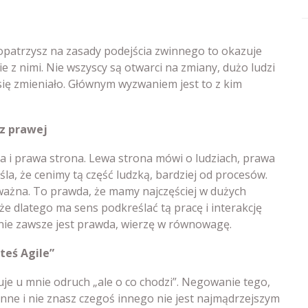
popatrzysz na zasady podejścia zwinnego to okazuje
e z nimi. Nie wszyscy są otwarci na zmiany, dużo ludzi
 się zmieniało. Głównym wyzwaniem jest to z kim
 z prawej
ona i prawa strona. Lewa strona mówi o ludziach, prawa
la, że cenimy tą część ludzką, bardziej od procesów.
 ważna. To prawda, że mamy najczęściej w dużych
że dlatego ma sens podkreślać tą pracę i interakcję
 nie zawsze jest prawda, wierzę w równowagę.
teś Agile”
je u mnie odruch „ale o co chodzi”. Negowanie tego,
 i inne i nie znasz czegoś innego nie jest najmądrzejszym