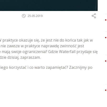
25.05.2019
 praktyce okazuje się, że jest nie do końca tak jak w
i nie zawsze w praktyce naprawdę zwinność jest
 mają swoje ograniczenia? Gdzie Waterfall przydaje się
zie dzisiaj, zapraszam.
niego korzystać i co warto zapamiętać? Zacznijmy po