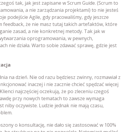
 czegoś tak, jak jest zapisane w Scrum Guide. (Scrum to
mowania, a nie zarządzania projektami) to nie jesteś
je podejście Agile, gdy pracowaliśmy, gdy jeszcze
feedback, że nie masz tutaj takich artefaktów, które
ganie zasad, a nie konkretnej metody. Tak jak w
 wytwarzania oprogramowania, w pewnych,
ach nie działa. Warto sobie zdawać sprawę, gdzie jest
zacja
 dnia na dzień. Nie od razu będziesz zwinny, rozmawiał z
nkcjonować inaczej i nie zacznie chcieć spędzać więcej
lienci najczęściej oczekują, że po zleceniu czegoś
aprawdę przy nowych tematach to zawsze wymaga
t niby oczywiste. Ludzie jednak nie mają czasu,
oblem.
szony o konsultację, nie dało się zastosować w 100%
, bo struktura na to nie pozwalała. Natomiast myśleć