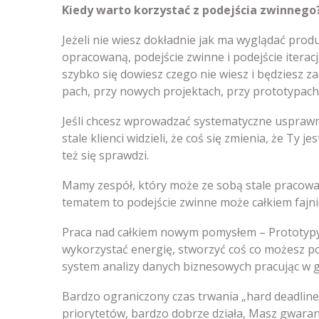
Kiedy warto korzystać z podejścia zwinnego
Jeżeli nie wiesz dokładnie jak ma wyglądać prod
opracowaną, podejście zwinne i podejście iteracj
szybko się dowiesz czego nie wiesz i będziesz z
pach, przy nowych projektach, przy prototypach
Jeśli chcesz wprowadzać systematyczne usprawn
stale klienci widzieli, że coś się zmienia, że Ty j
też się sprawdzi.
Mamy zespół, który może ze sobą stale pracować
tematem to podejście zwinne może całkiem fajn
Praca nad całkiem nowym pomysłem – Prototypy
wykorzystać energię, stworzyć coś co możesz po
system analizy danych biznesowych pracując w gl
Bardzo ograniczony czas trwania „hard deadline
priorytetów, bardzo dobrze działa, Masz gwaranc