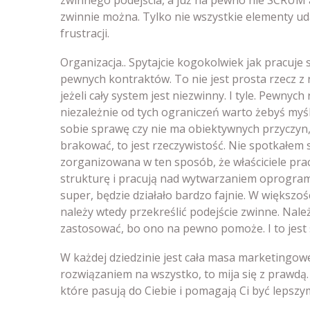
zwinnie można. Tylko nie wszystkie elementy ud
frustracji.
Organizacja.. Spytajcie kogokolwiek jak pracuje si
pewnych kontraktów. To nie jest prosta rzecz z
jeżeli cały system jest niezwinny. I tyle. Pewnyc
niezależnie od tych ograniczeń warto żebyś myśl
sobie sprawę czy nie ma obiektywnych przyczyn, 
brakować, to jest rzeczywistość. Nie spotkałem s
zorganizowana w ten sposób, że właściciele prac
strukturę i pracują nad wytwarzaniem oprogramow
super, będzie działało bardzo fajnie. W większo
należy wtedy przekreślić podejście zwinne. Na
zastosować, bo ono na pewno pomoże. I to jest
W każdej dziedzinie jest cała masa marketingowe
rozwiązaniem na wszystko, to mija się z prawdą
które pasują do Ciebie i pomagają Ci być lepszy