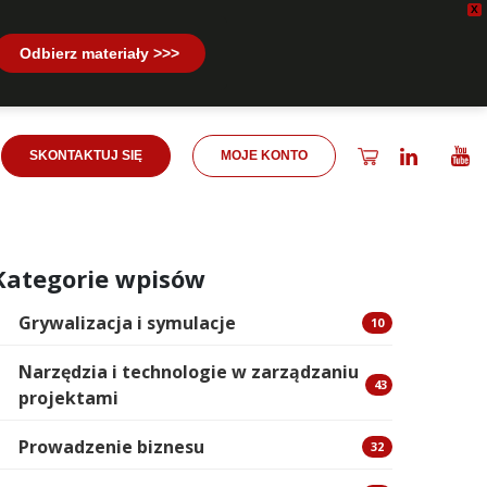
X
Odbierz materiały >>>
SKONTAKTUJ SIĘ
MOJE KONTO
Kategorie wpisów
Grywalizacja i symulacje
10
Narzędzia i technologie w zarządzaniu
43
projektami
Prowadzenie biznesu
32