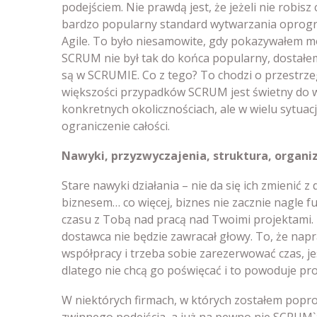
podejściem. Nie prawdą jest, że jeżeli nie robisz
bardzo popularny standard wytwarzania oprogra
Agile. To było niesamowite, gdy pokazywałem mo
SCRUM nie był tak do końca popularny, dostałem 
są w SCRUMIE. Co z tego? To chodzi o przestrze
większości przypadków SCRUM jest świetny do
konkretnych okolicznościach, ale w wielu sytuacj
ograniczenie całości.
Nawyki, przyzwyczajenia, struktura, organi
Stare nawyki działania – nie da się ich zmienić z
biznesem… co więcej, biznes nie zacznie nagle fu
czasu z Tobą nad pracą nad Twoimi projektami. K
dostawca nie będzie zawracał głowy. To, że n
współpracy i trzeba sobie zarezerwować czas, jes
dlatego nie chcą go poświęcać i to powoduje pr
W niektórych firmach, w których zostałem popro
zwinnego podejścia, a już na pewno nie SCRUM`a