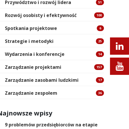
Przywództwo i rozwój lidera
51
Rozwój osobisty i efektywność
100
Spotkania projektowe
6
Strategie i metodyki
25
Wydarzenia i konferencje
14
Zarządzanie projektami
157
Zarządzanie zasobami ludzkimi
17
Zarządzanie zespołem
36
Najnowsze wpisy
9 problemów przedsiębiorców na etapie