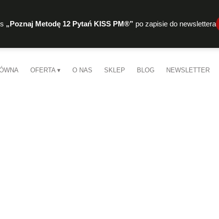
rs
„Poznaj Metodę 12 Pytań KISS PM®”
po zapisie do newslettera
ŁÓWNA
OFERTA
O NAS
SKLEP
BLOG
NEWSLETTER