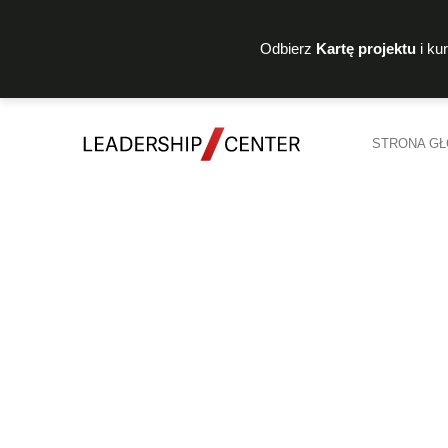
Odbierz
Kartę projektu
i ku
STRONA G