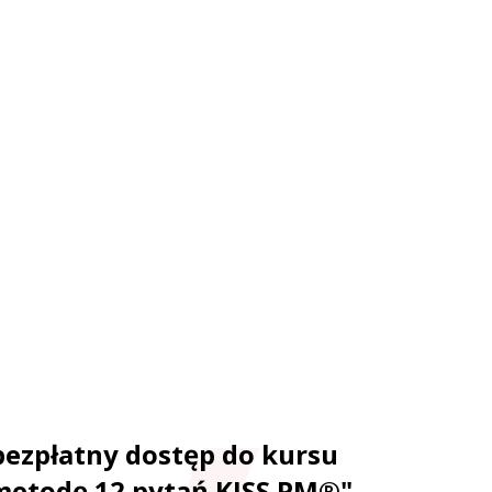
bezpłatny dostęp do kursu
metodę 12 pytań KISS PM®"