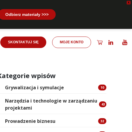
X
Odbierz materiały >>>
SKONTAKTUJ SIĘ
MOJE KONTO
Kategorie wpisów
Grywalizacja i symulacje
10
Narzędzia i technologie w zarządzaniu
43
projektami
Prowadzenie biznesu
32