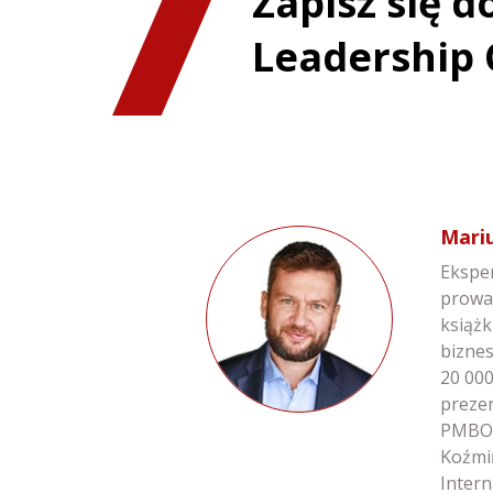
Zapisz się 
Leadership 
Mari
Eksper
prowa
książk
bizne
20 000
preze
PMBOK
Koźmi
Intern