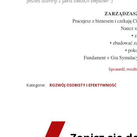
Jesteś dumny z jakiś swoich błędów? :)
ZARZĄDZASZ
Pracujesz z biznesem i czekają 
Naucz si
• 
• zbudować z
• pok
Fundament + Gra Symulacy
Sprawdź, możliw
Kategorie:
ROZWÓJ OSOBISTY I EFEKTYWNOŚĆ