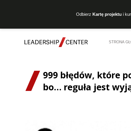
Odbierz
Kartę projektu
i ku
STRONA G
999 błędów, które po
bo… reguła jest wyj