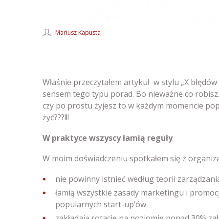
Mariusz Kapusta
Właśnie przeczytałem artykuł w stylu „X błędów 
sensem tego typu porad. Bo nieważne co robisz.
czy po prostu żyjesz to w każdym momencie pope
żyć???!!!
W praktyce wszyscy łamią reguły
W moim doświadczeniu spotkałem się z organizac
nie powinny istnieć według teorii zarządzani
łamią wszystkie zasady marketingu i promocji,
popularnych start-up’ów
zakładają rotację na poziomie ponad 30% załog