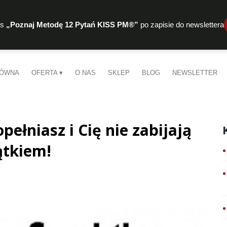
rs
„Poznaj Metodę 12 Pytań KISS PM®”
po zapisie do newslettera
ŁÓWNA
OFERTA
O NAS
SKLEP
BLOG
NEWSLETTER
pełniasz i Cię nie zabijają
ątkiem!