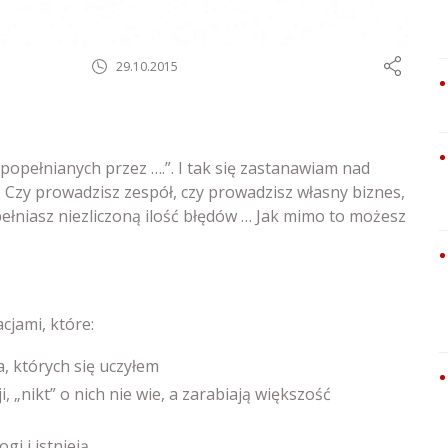
29.10.2015
popełnianych przez ….”. I tak się zastanawiam nad
 Czy prowadzisz zespół, czy prowadzisz własny biznes,
łniasz niezliczoną ilość błędów … Jak mimo to możesz
jami, które:
a, których się uczyłem
 „nikt” o nich nie wie, a zarabiają większość
i i istnieją