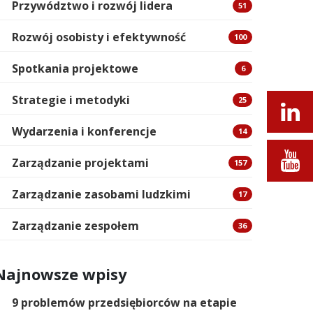
Przywództwo i rozwój lidera
51
Rozwój osobisty i efektywność
100
Spotkania projektowe
6
Strategie i metodyki
25
Wydarzenia i konferencje
14
Zarządzanie projektami
157
Zarządzanie zasobami ludzkimi
17
Zarządzanie zespołem
36
Najnowsze wpisy
9 problemów przedsiębiorców na etapie