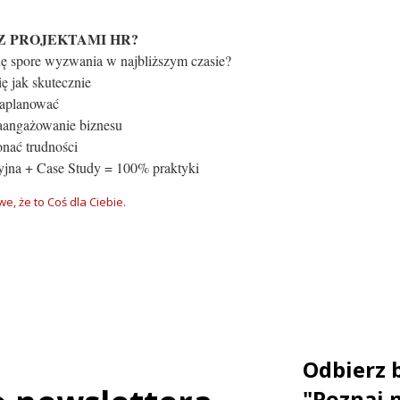
 PROJEKTAMI HR?
Cię spore wyzwania w najbliższym czasie?
ę jak skutecznie
zaplanować
aangażowanie biznesu
onać trudności
jna + Case Study = 100% praktyki
e, że to Coś dla Ciebie.
Odbierz 
"Poznaj 