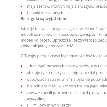
mają szefów, których boją się wszyscy pracow
i …. cała masa innych
Bo reguła są wyjątkiem!
Istnieje tak wiele organizacji, tak wiele możliwo
modeli biznesowych, sposobów rozwiązań, że nie
modeli po prostu upraszcza rzeczywistość, żeby b
znika tak jakby rzeczywistość.
Z Twojej perspektywy błędem może być to, że kt
„drze ryja” na swoich pracowników. A w tej k
stosuje tylko restrykcje – nigdy nie dał prem
odpowiada zawsze „nie” na pytanie podwładny
nie odbiera maili, w których nie ma jego imi
zawsze chwali pracownika za każdą, nawet naj
dyscyplinę
i …. miliony innych rzeczy