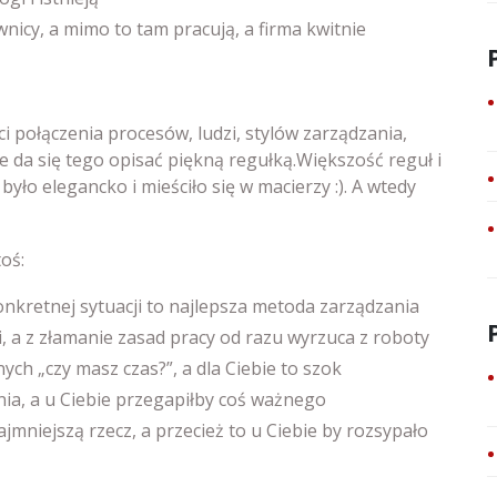
nicy, a mimo to tam pracują, a firma kwitnie
ści połączenia procesów, ludzi, stylów zarządzania,
 da się tego opisać piękną regułką.Większość reguł i
yło elegancko i mieściło się w macierzy :). A wtedy
oś:
onkretnej sytuacji to najlepsza metoda zarządzania
ii, a z złamanie zasad pracy od razu wyrzuca z roboty
ch „czy masz czas?”, a dla Ciebie to szok
enia, a u Ciebie przegapiłby coś ważnego
mniejszą rzecz, a przecież to u Ciebie by rozsypało