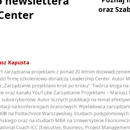
do newslettera
oraz Sza
Center
usz Kapusta
t zarządzania projektami z ponad 20 letnim doświadczeniem, 
dzi firmę szkoleniowo-doradczą Leadership Center. Autor
i „Zarządzanie projektami krok po kroku”. Twórca bloga na 
sie oraz kanału YouTube Zarządzanie Projektami – Mariusz
 subskrybentów. Autor licznych publikacji na temat efektyw
ntacji na konferencjach branżowych. Wykładowca zarządzan
® na Politechnice Warszawskiej, studiach podyplomowych
ńskiego oraz na studiach MBA na Uniwersytecie Ekonomicz
ational Coach ICC (Executive, Business, Project Managemen