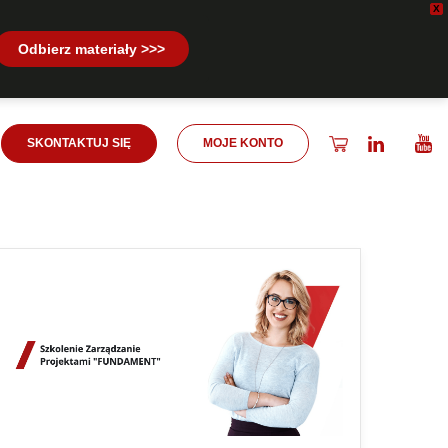
X
Odbierz materiały >>>
SKONTAKTUJ SIĘ
MOJE KONTO