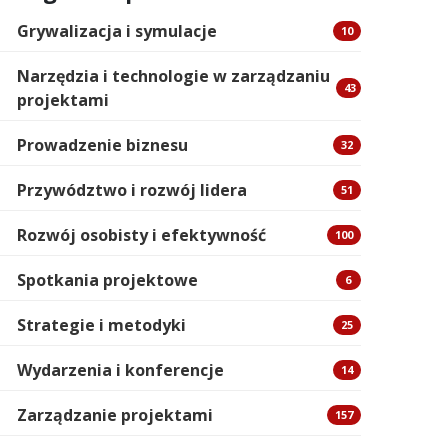
Grywalizacja i symulacje
10
Narzędzia i technologie w zarządzaniu
43
projektami
Prowadzenie biznesu
32
Przywództwo i rozwój lidera
51
Rozwój osobisty i efektywność
100
Spotkania projektowe
6
Strategie i metodyki
25
Wydarzenia i konferencje
14
Zarządzanie projektami
157