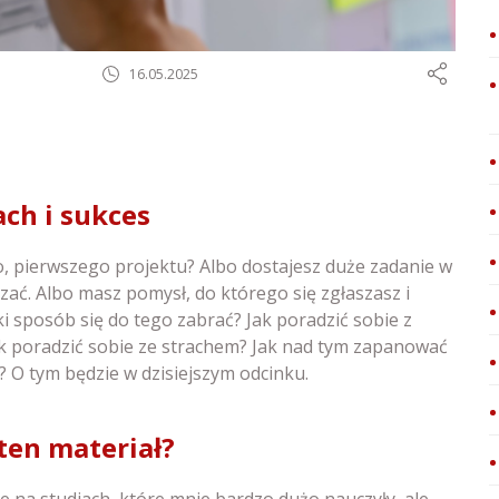
16.05.2025
ach i sukces
go, pierwszego projektu? Albo dostajesz duże zadanie w
zać. Albo masz pomysł, do którego się zgłaszasz i
ki sposób się do tego zabrać? Jak poradzić sobie z
k poradzić sobie ze strachem? Jak nad tym zapanować
? O tym będzie w dzisiejszym odcinku.
ten materiał?
e na studiach, które mnie bardzo dużo nauczyły, ale