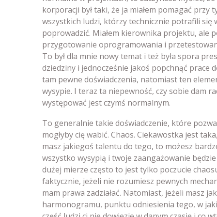
korporacji był taki, że ja miałem pomagać przy ty
wszystkich ludzi, którzy technicznie potrafili si
poprowadzić. Miałem kierownika projektu, ale p
przygotowanie oprogramowania i przetestowanie
To był dla mnie nowy temat i też była spora pre
dziedziny i jednocześnie jakoś popchnąć prace do
tam pewne doświadczenia, natomiast ten element, 
wysypie. I teraz ta niepewność, czy sobie dam r
występować jest czymś normalnym.
To generalnie takie doświadczenie, które pozwa
mogłyby cię wabić. Chaos. Ciekawostka jest taka, ż
masz jakiegoś talentu do tego, to możesz bardz
wszystko wysypią i twoje zaangażowanie będzie
dużej mierze często to jest tylko poczucie chaosu
faktycznie, jeżeli nie rozumiesz pewnych mechani
mam prawa zadziałać. Natomiast, jeżeli masz ja
harmonogramu, punktu odniesienia tego, w jaki
część ludzi ci nie dowiezie w danym czasie i co w