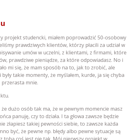
nu
zy projekt studencki, miałem poprowadzić 50-osobowy
eliśmy prawdziwych klientów, którzy płacili za udział w
isywanie umów w uczelni, z klientami, z firmami, które
ców, prawdziwe pieniądze, za które odpowiadasz. No i
ło mi się, że mam sposób na to, jak to zrobić, ale
 i były takie momenty, że myślałem, kurde, ja się chyba
 przerasta mnie.
ktu.
a, że dużo osób tak ma, że w pewnym momencie masz
ońca panuję, czy to działa. I ta głowa zawsze będzie
ie złapiesz takiej pewności siebie, to zawsze każda
inno być, że pewne np. błędy albo pewne sytuacje są
 tobą coś jest nie tak. Mój pierwszy projekt w