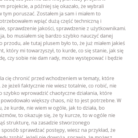
m projekcie, a później się okazało, że wybrali
ę w tym poruszać. Zostałem ja sam i miałem to
otrzebowałem wpiąć dużą część techniczną i
, sprawdzenie jakości, sprawdzenie z użytkownikami.
sja, bo musiałem się bardzo szybko nauczyć danej
 przodu, ale tutaj plusem było to, że już miałem jakieś
który mi towarzyszył, to kurde, co się stanie, jak się
adę, czy sobie nie dam rady, może występować i będzie
la cię chronić przed wchodzeniem w tematy, które
e jeżeli faktycznie nie wiesz totalnie, co robić, nie
o szybko wprowadzić chaotyczne działania, które
 powodowało większy chaos, niż to jest potrzebne. W
, że kurde, nie wiem w ogóle, jak to działa, bo
zmów, to okazuje się, że ty kurcze, to w ogóle nie
kąś strukturę, na zasadzie stworzonego
 sposób sprawdzać postępy, wiesz na przykład, że
tedy zrobić, jeżeli nie dowożą, sprawia, że możesz