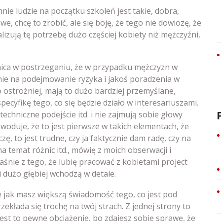
ie ludzie na początku szkoleń jest takie, dobra,
awe, chcę to zrobić, ale się boję, że tego nie dowiozę, że
alizują tę potrzebę dużo częściej kobiety niż mężczyźni,
żnica w postrzeganiu, że w przypadku mężczyzn w
nie na podejmowanie ryzyka i jakoś poradzenia w
o ostrożniej, mają to dużo bardziej przemyślane,
pecyfikę tego, co się będzie działo w interesariuszami.
 techniczne podejście itd. i nie zajmują sobie głowy
oduje, że to jest pierwsze w takich elementach, że
zę, to jest trudne, czy ja faktycznie dam radę, czy na
 temat różnic itd., mówię z moich obserwacji i
aśnie z tego, że lubię pracować z kobietami project
 dużo głębiej wchodzą w detale.
e jak masz większą świadomość tego, co jest pod
zekłada się trochę na twój strach. Z jednej strony to
 jest to pewne obciążenie, bo zdajesz sobie sprawę, że