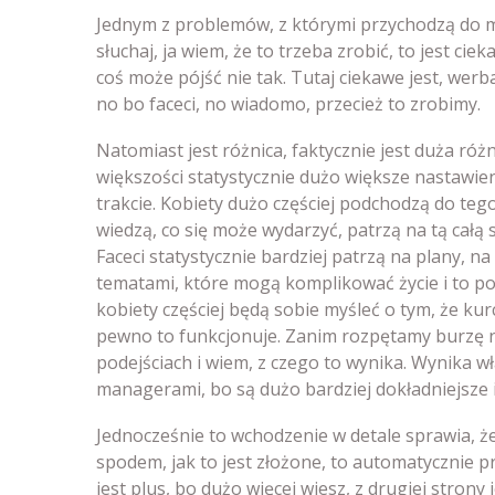
Jednym z problemów, z którymi przychodzą do mn
słuchaj, ja wiem, że to trzeba zrobić, to jest ciek
coś może pójść nie tak. Tutaj ciekawe jest, werb
no bo faceci, no wiadomo, przecież to zrobimy.
Natomiast jest różnica, faktycznie jest duża ró
większości statystycznie dużo większe nastawie
trakcie. Kobiety dużo częściej podchodzą do teg
wiedzą, co się może wydarzyć, patrzą na tą całą s
Faceci statystycznie bardziej patrzą na plany, na
tematami, które mogą komplikować życie i to pow
kobiety częściej będą sobie myśleć o tym, że kurc
pewno to funkcjonuje. Zanim rozpętamy burzę na
podejściach i wiem, z czego to wynika. Wynika wł
managerami, bo są dużo bardziej dokładniejsze i
Jednocześnie to wchodzenie w detale sprawia, ż
spodem, jak to jest złożone, to automatycznie pr
jest plus, bo dużo więcej wiesz, z drugiej strony