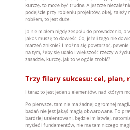
kurczę, to może być trudne. A jeszcze niezależnie
podejście przy robieniu projektów, okej, zależy mi
robiłem, to jest duże.
Ja nie miałem nigdy zespołu do prowadzenia, a w 
jakoś muszę to dowieść. Co, jeżeli tego nie dowio
marzeń zniknie? I można się powtarzać, pewnie t
na tym, żeby się udało i większość rzeczy w życiu 
zasadzie, kurczę, jak to w ogóle zrobić?
Trzy filary sukcesu: cel, plan,
I teraz to jest jeden z elementów, nad którym m
Po pierwsze, tam nie ma żadnej ogromnej magii
badań nie jest jakąś magią obwarowane. To praw
bardziej utalentowani, będzie im łatwiej, natomi
myśleć i fundamentów, nie ma tam niczego magi