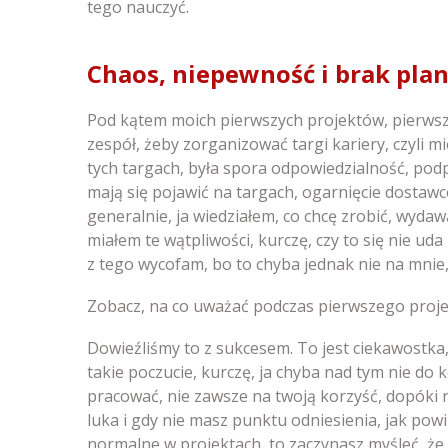
tego nauczyć.
Chaos, niepewność i brak pla
Pod kątem moich pierwszych projektów, pierws
zespół, żeby zorganizować targi kariery, czyli mi
tych targach, była spora odpowiedzialność, podp
mają się pojawić na targach, ogarnięcie dostaw
generalnie, ja wiedziałem, co chcę zrobić, wydawa
miałem te wątpliwości, kurczę, czy to się nie uda
z tego wycofam, bo to chyba jednak nie na mnie,
Zobacz, na co uważać podczas pierwszego proje
Dowieźliśmy to z sukcesem. To jest ciekawostk
takie poczucie, kurczę, ja chyba nad tym nie do k
pracować, nie zawsze na twoją korzyść, dopóki n
luka i gdy nie masz punktu odniesienia, jak pow
normalne w projektach, to zaczynasz myśleć, że z