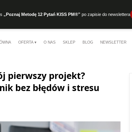
rs
„Poznaj Metodę 12 Pytań KISS PM®”
po zapisie do newslettera
ŁÓWNA
OFERTA
O NAS
SKLEP
BLOG
NEWSLETTER
j pierwszy projekt?
ik bez błędów i stresu